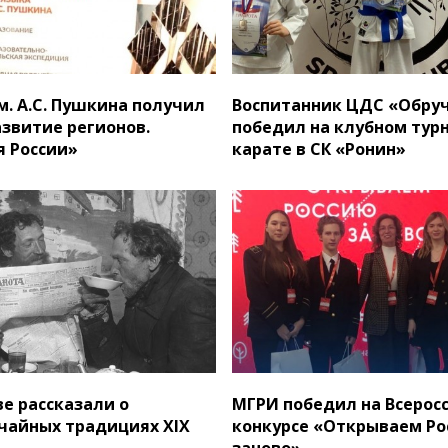
м. А.С. Пушкина получил
Воспитанник ЦДС «Обру
звитие регионов.
победил на клубном тур
 России»
карате в СК «Ронин»
ве рассказали о
МГРИ победил на Всерос
чайных традициях XIX
конкурсе «Открываем Ро
заново»