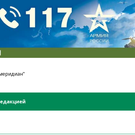
 меридиан"
редакцией