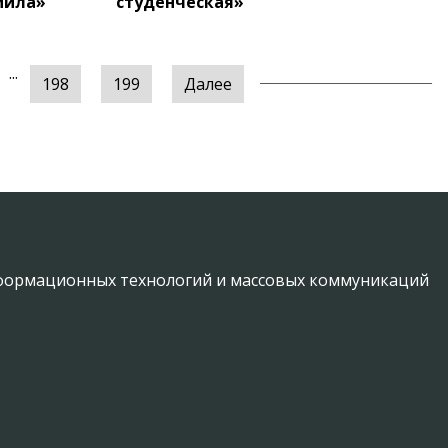
мила»
студенческая»
...
198
199
Далее
информационных технологий и массовых коммуникаций