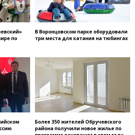
чевский»
В Воронцовском парке оборудовали
нире по
три места для катания на тюбингах
сийском
Более 350 жителей Обручевского
ссию
района получили новое жилье по
программе реновации в этом году