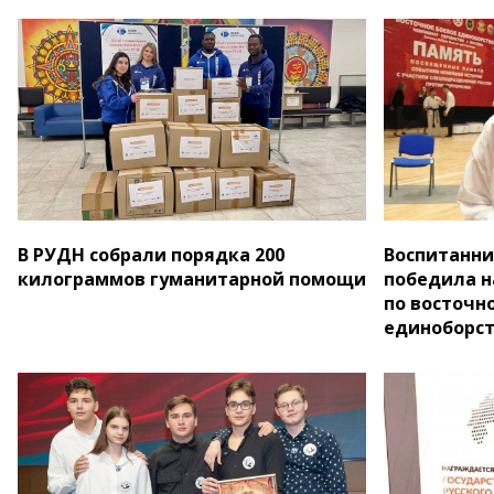
В РУДН собрали порядка 200
Воспитанни
килограммов гуманитарной помощи
победила н
по восточн
единоборст