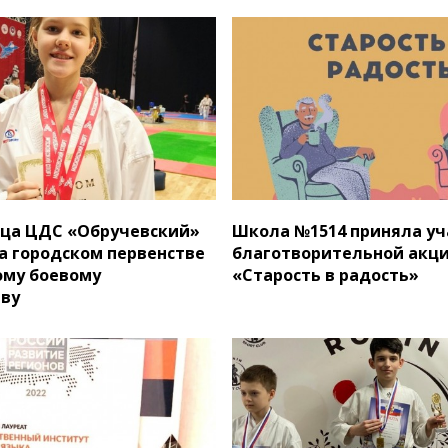
ца ЦДС «Обручевский»
Школа №1514 приняла уч
а городском первенстве
благотворительной акц
ому боевому
«Старость в радость»
ву