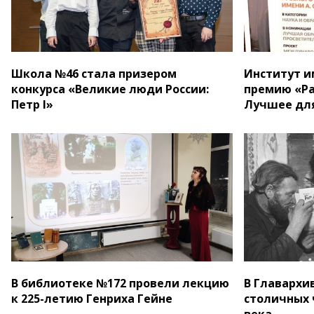
Школа №46 стала призером
Институт и
конкурса «Великие люди России:
премию «Ра
Петр I»
Лучшее для
В библиотеке №172 провели лекцию
В Главархи
к 225-летию Генриха Гейне
столичных 
века