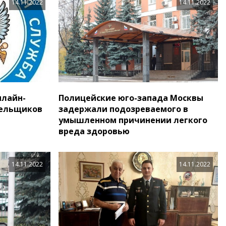
14.11.2022
14.11.2022
нлайн-
Полицейские юго-запада Москвы
тельщиков
задержали подозреваемого в
умышленном причинении легкого
вреда здоровью
14.11.2022
14.11.2022