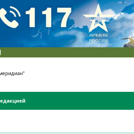
 меридиан"
редакцией