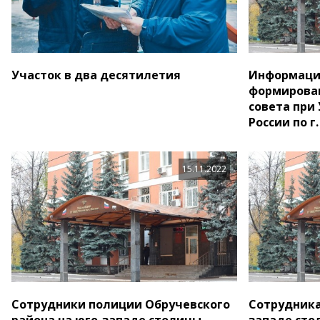
Участок в два десятилетия
Информаци
формирова
совета при
России по г
15.11.2022
Сотрудники полиции Обручевского
Сотрудника
района на юго-западе столицы
западе сто