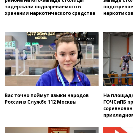
задержали подозреваемого в
подозревае
хранении наркотического средства
наркотико
14.11.2022
Вас точно поймут языки народов
На площад
России в Службе 112 Москвы
ГОЧСиПБ пр
соревнован
прикладном