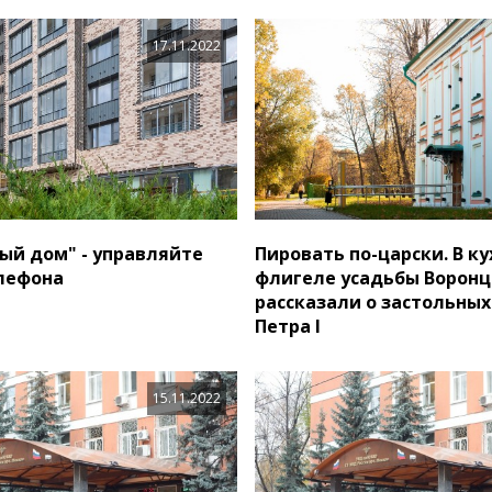
17.11.2022
ый дом" - управляйте
Пировать по-царски. В к
лефона
флигеле усадьбы Воронц
рассказали о застольны
Петра I
15.11.2022