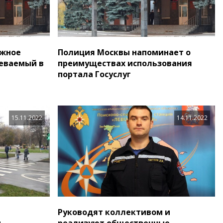
Южное
Полиция Москвы напоминает о
еваемый в
преимуществах использования
портала Госуслуг
15.11.2022
14.11.2022
Руководят коллективом и
и
реализуют общественные