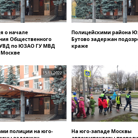
я о начале
Полицейскими района 
ния Общественного
Бутово задержан подозр
 УВД по ЮЗАО ГУ МВД
краже
. Москве
15.11.2022
ми полиции на юго-
На юго-западе Москвы
лицы задержан
автоинспекторы провел