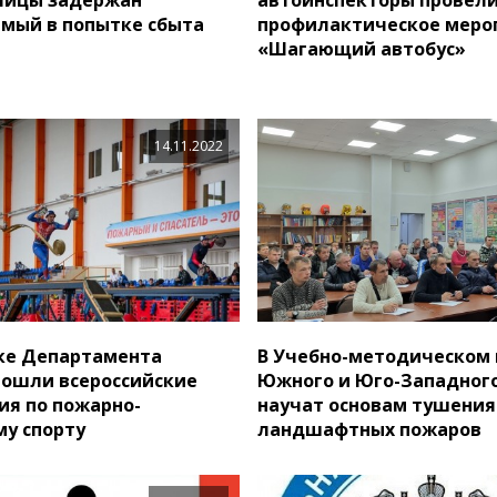
мый в попытке сбыта
профилактическое меро
в
«Шагающий автобус»
14.11.2022
ке Департамента
В Учебно-методическом
ошли всероссийские
Южного и Юго-Западного
ия по пожарно-
научат основам тушения
у спорту
ландшафтных пожаров