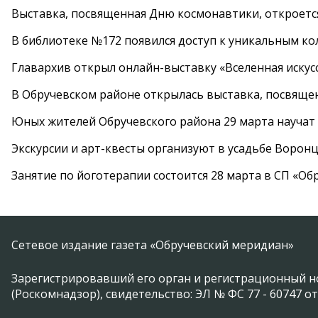
Выставка, посвященная Дню космонавтики, откроется
В библиотеке №172 появился доступ к уникальным к
Главархив открыл онлайн-выставку «Вселенная искусс
В Обручевском районе открылась выставка, посвяще
Юных жителей Обручевского района 29 марта научат
Экскурсии и арт-квесты организуют в усадьбе Ворон
Занятие по йоготерапии состоится 28 марта в СП «Об
Сетевое издание газета «Обручевский меридиан»
Зарегистрировавший его орган и регистрационный н
(Роскомнадзор), свидетельство: ЭЛ № ФС 77 - 60747 от