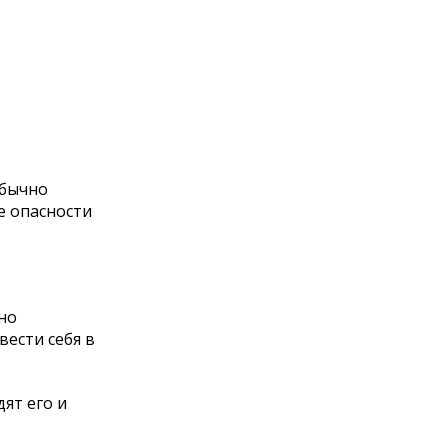
обычно
е опасности
но
ести себя в
ят его и