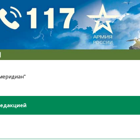
 меридиан"
редакцией