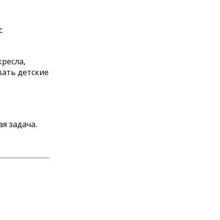
с
кресла,
вать детские
я задача.