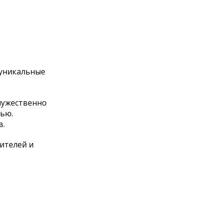
 уникальные
мужественно
нью.
в.
ителей и