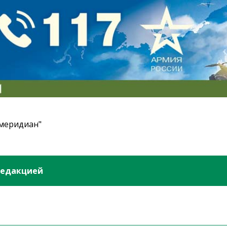
 меридиан"
редакцией