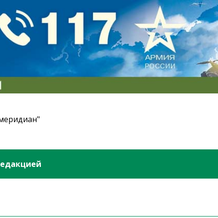
 меридиан"
редакцией