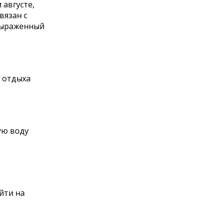
 августе,
вязан с
 выраженный
е отдыха
ую воду
йти на