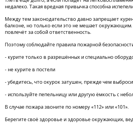
тлеть ещё долго, а если попадёт на легковоспламеня
недалеко. Такая вредная привычка способна испепели
Между тем законодательство давно запрещает курени
балконе, но только если это не мешает окружающим. 
повлечёт за собой ответственность.
Поэтому соблюдайте правила пожарной безопасност
- курите только в разрешённых и специально оборуд
- не курите в постели
- убедитесь, что окурок затушен, прежде чем выброси
- используйте пепельницу или другую ёмкость с неб
В случае пожара звоните по номеру «112» или «101».
Берегите своё здоровье и здоровье окружающих, вед