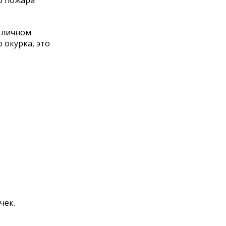
до пожара
а личном
 окурка, это
чек.