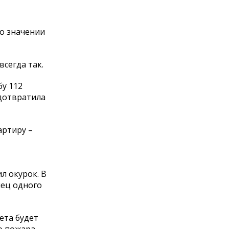
 о значении
сегда так.
бу 112
дотвратила
артиру –
ил окурок. В
лец одного
ета будет