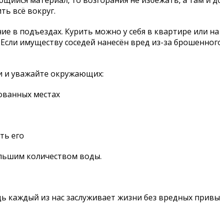
ющийся материал, то возгорания не избежать, а там и 
ть всё вокруг.
е в подъездах. Курить можно у себя в квартире или н
Если имуществу соседей нанесён вред из-за брошенного
и и уважайте окружающих:
ованных местах
ть его
ольшим количеством воды.
ь каждый из нас заслуживает жизни без вредных привы