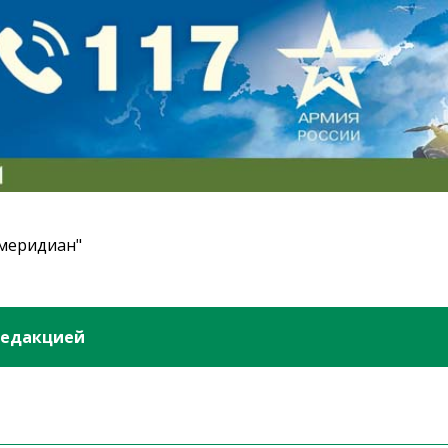
 меридиан"
редакцией