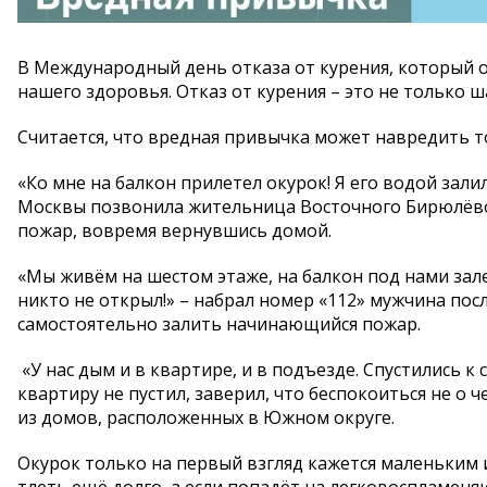
В Международный день отказа от курения, который о
нашего здоровья. Отказ от курения – это не только ш
Считается, что вредная привычка может навредить то
«Ко мне на балкон прилетел окурок! Я его водой залил
Москвы позвонила жительница Восточного Бирюлёво,
пожар, вовремя вернувшись домой.
«Мы живём на шестом этаже, на балкон под нами зале
никто не открыл!» – набрал номер «112» мужчина пос
самостоятельно залить начинающийся пожар.
«У нас дым и в квартире, и в подъезде. Спустились к с
квартиру не пустил, заверил, что беспокоиться не о 
из домов, расположенных в Южном округе.
Окурок только на первый взгляд кажется маленьким 