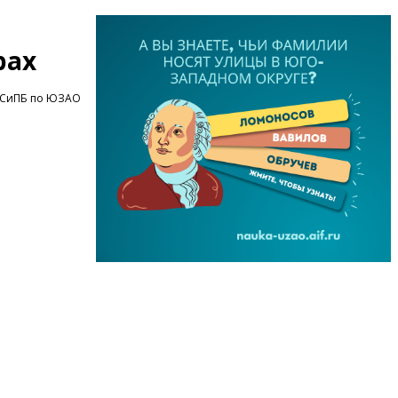
рах
ЧСиПБ по ЮЗАО