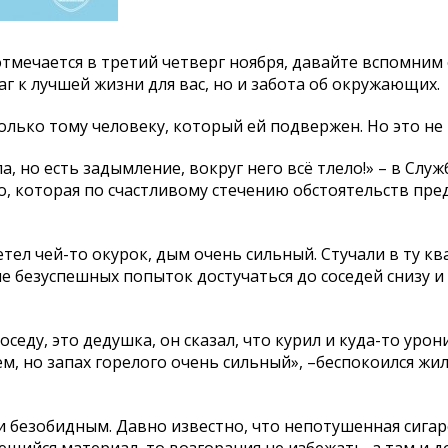
тмечается в третий четверг ноября, давайте вспомним
аг к лучшей жизни для вас, но и забота об окружающих.
лько тому человеку, который ей подвержен. Но это не в
а, но есть задымление, вокруг него всё тлело!» – в Служ
 которая по счастливому стечению обстоятельств пре
тел чей-то окурок, дым очень сильный. Стучали в ту кв
ле безуспешных попыток достучаться до соседей снизу и
оседу, это дедушка, он сказал, что курил и куда-то урон
чем, но запах горелого очень сильный», –беспокоился жи
и безобидным. Давно известно, что непотушенная сигар