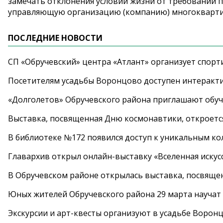
замечать отклонения условий жизни от требований п
управляющую организацию (компанию) многокварти
ПОСЛЕДНИЕ НОВОСТИ
СП «Обручевский» центра «Атлант» организует спорт
Посетителям усадьбы Воронцово доступен интеракт
«Долголетов» Обручевского района приглашают обучи
Выставка, посвященная Дню космонавтики, откроется
В библиотеке №172 появился доступ к уникальным к
Главархив открыл онлайн-выставку «Вселенная искусс
В Обручевском районе открылась выставка, посвяще
Юных жителей Обручевского района 29 марта научат
Экскурсии и арт-квесты организуют в усадьбе Ворон