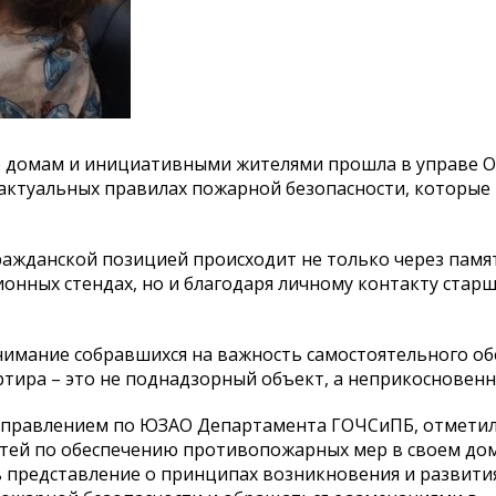
о домам и инициативными жителями прошла в управе О
б актуальных правилах пожарной безопасности, которые
ражданской позицией происходит не только через памя
онных стендах, но и благодаря личному контакту старш
имание собравшихся на важность самостоятельного об
ртира – это не поднадзорный объект, а неприкосновен
Управлением по ЮЗАО Департамента ГОЧСиПБ, отметили
стей по обеспечению противопожарных мер в своем дом
ь представление о принципах возникновения и развити