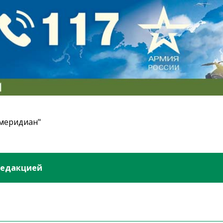
 меридиан"
редакцией