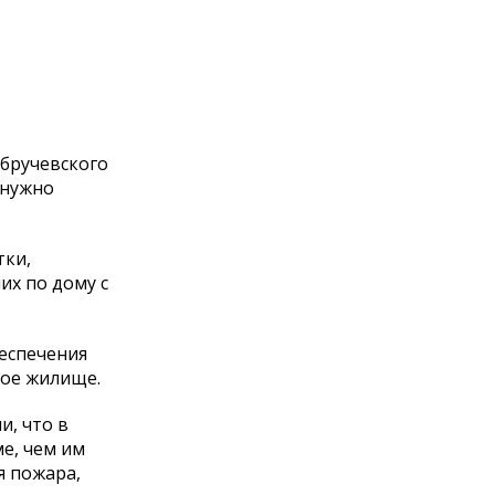
бручевского
 нужно
тки,
их по дому с
еспечения
ное жилище.
, что в
е, чем им
я пожара,