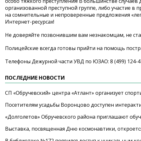
особо тяжкого преступления! В большинстве случаев
организованной преступной группе, либо участие в 
на сомнительные и непроверенные предложения «лег
Интернет-ресурсах!
Не доверяйте позвонившим вам незнакомцам, не ста
Полицейские всегда готовы прийти на помощь пост
Телефоны Дежурной части УВД по ЮЗАО: 8 (499) 124-
ПОСЛЕДНИЕ НОВОСТИ
СП «Обручевский» центра «Атлант» организует спорт
Посетителям усадьбы Воронцово доступен интеракт
«Долголетов» Обручевского района приглашают обучи
Выставка, посвященная Дню космонавтики, откроется
В библиотеке №172 появился доступ к уникальным к