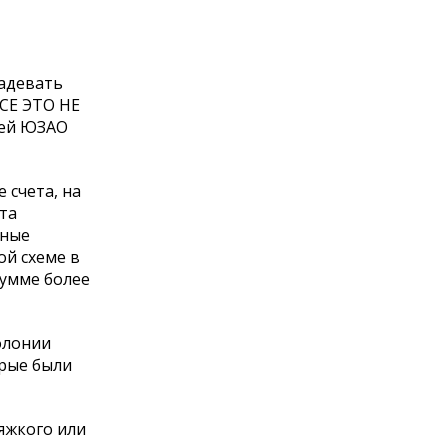
надевать
ВСЕ ЭТО НЕ
ей ЮЗАО
 счета, на
ета
жные
й схеме в
сумме более
олонии
орые были
яжкого или