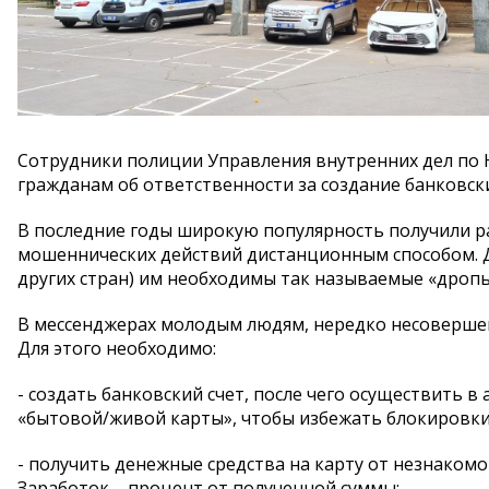
Сотрудники полиции Управления внутренних дел по
гражданам об ответственности за создание банковски
В последние годы широкую популярность получили 
мошеннических действий дистанционным способом. Д
других стран) им необходимы так называемые «дропы
В мессенджерах молодым людям, нередко несовершен
Для этого необходимо:
- создать банковский счет, после чего осуществить 
«бытовой/живой карты», чтобы избежать блокировки
- получить денежные средства на карту от незнаком
Заработок – процент от полученной суммы;