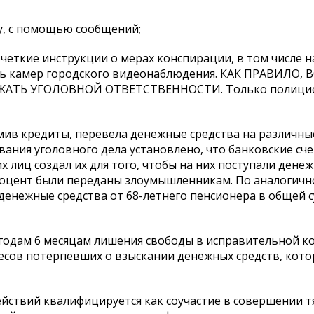
у, с помощью сообщений;
 четкие инструкции о мерах конспирации, в том числе 
ть камер городского видеонаблюдения. КАК ПРАВИЛО, 
АТЬ УГОЛОВНОЙ ОТВЕТСТВЕННОСТИ. Только полици
мив кредиты, перевела денежные средства на различные
вания уголовного дела установлено, что банковские сч
 лиц создал их для того, чтобы на них поступали дене
роцент были переданы злоумышленникам. По аналогично
денежные средства от 68-летнего пенсионера в общей 
 годам 6 месяцам лишения свободы в исправительной к
есов потерпевших о взыскании денежных средств, кот
ствий квалифицируется как соучастие в совершении т