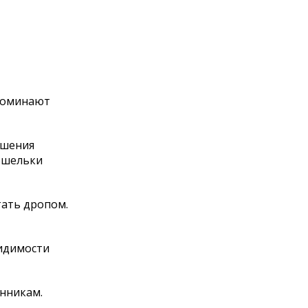
поминают
ршения
ошельки
тать дропом.
видимости
енникам.