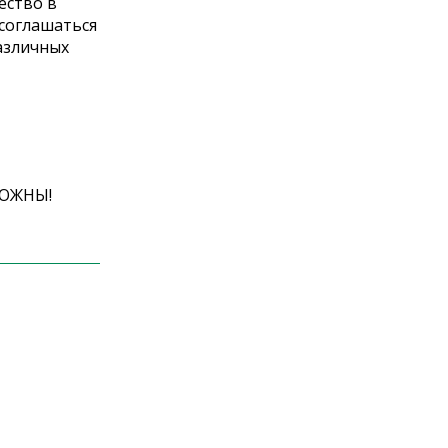
ество в
 соглашаться
азличных
РОЖНЫ!