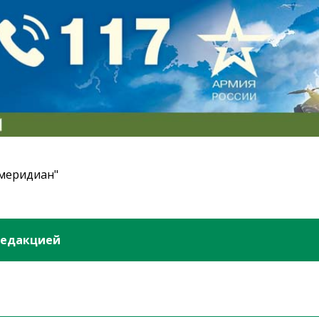
 меридиан"
редакцией