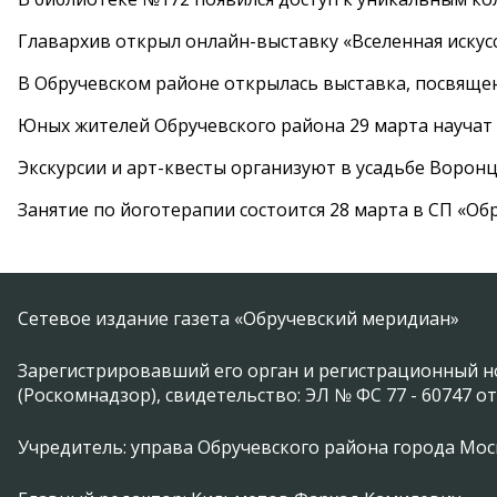
Главархив открыл онлайн-выставку «Вселенная искусс
В Обручевском районе открылась выставка, посвяще
Юных жителей Обручевского района 29 марта научат
Экскурсии и арт-квесты организуют в усадьбе Ворон
Занятие по йоготерапии состоится 28 марта в СП «Об
Сетевое издание газета «Обручевский меридиан»
Зарегистрировавший его орган и регистрационный н
(Роскомнадзор), свидетельство: ЭЛ № ФС 77 - 60747 от
Учредитель: управа Обручевского района города Москвы 