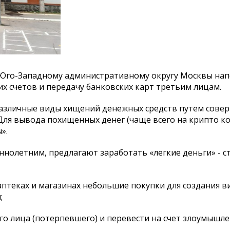
 Юго-Западному административному округу Москвы на
х счетов и передачу банковских карт третьим лицам.
различные виды хищений денежных средств путем сове
ля вывода похищенных денег (чаще всего на крипто к
».
нолетним, предлагают заработать «легкие деньги» - с
в аптеках и магазинах небольшие покупки для создания 
;
ого лица (потерпевшего) и перевести на счет злоумышл