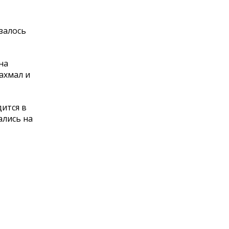
азалось
на
ахмал и
дится в
ались на