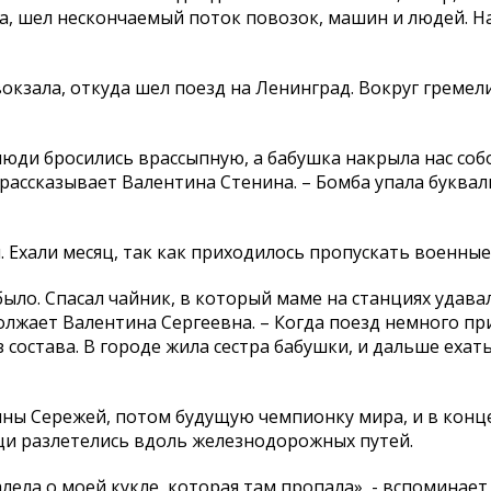
та, шел нескончаемый поток повозок, машин и людей. Н
окзала, откуда шел поезд на Ленинград. Вокруг гремел
юди бросились врассыпную, а бабушка накрыла нас собо
 - рассказывает Валентина Стенина. – Бомба упала буквал
. Ехали месяц, так как приходилось пропускать военные
было. Спасал чайник, в который маме на станциях удава
должает Валентина Сергеевна. – Когда поезд немного п
состава. В городе жила сестра бабушки, и дальше ехат
ны Сережей, потом будущую чемпионку мира, и в конц
щи разлетелись вдоль железнодорожных путей.
алела о моей кукле, которая там пропала», - вспоминает