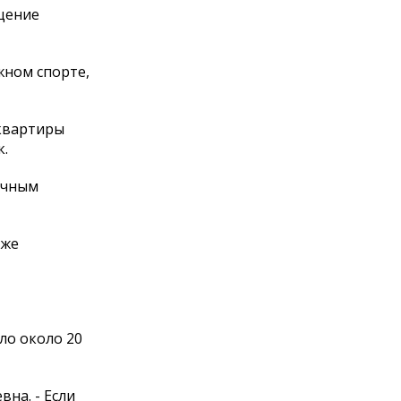
щение
жном спорте,
 квартиры
к.
бычным
оже
ло около 20
на. - Если