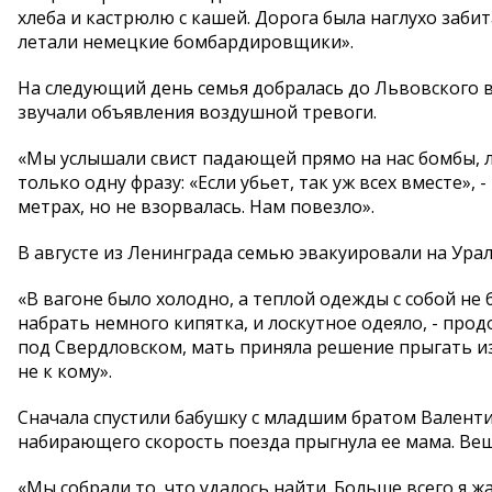
хлеба и кастрюлю с кашей. Дорога была наглухо заби
летали немецкие бомбардировщики».
На следующий день семья добралась до Львовского в
звучали объявления воздушной тревоги.
«Мы услышали свист падающей прямо на нас бомбы, л
только одну фразу: «Если убьет, так уж всех вместе»,
метрах, но не взорвалась. Нам повезло».
В августе из Ленинграда семью эвакуировали на Урал
«В вагоне было холодно, а теплой одежды с собой не 
набрать немного кипятка, и лоскутное одеяло, - про
под Свердловском, мать приняла решение прыгать из 
не к кому».
Сначала спустили бабушку с младшим братом Валенти
набирающего скорость поезда прыгнула ее мама. Ве
«Мы собрали то, что удалось найти. Больше всего я ж