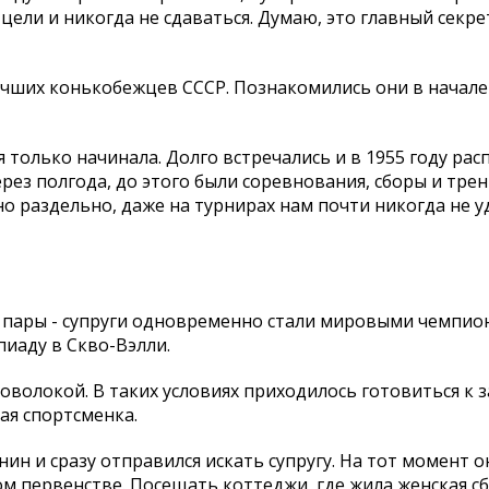
цели и никогда не сдаваться. Думаю, это главный секрет
чших конькобежцев СССР. Познакомились они в начале 
только начинала. Долго встречались и в 1955 году расп
ез полгода, до этого были соревнования, сборы и тре
 раздельно, даже на турнирах нам почти никогда не у
й пары - супруги одновременно стали мировыми чемпио
пиаду в Скво-Вэлли.
волокой. В таких условиях приходилось готовиться к з
ая спортсменка.
нин и сразу отправился искать супругу. На тот момент 
ом первенстве. Посещать коттеджи, где жила женская сб