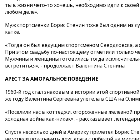
ты в жизни чего-то хочешь, необходимо идти к своей 
любом деле».
Муж спортсменки Борис Стенин тоже был одним из лу
катке.
«Тогда он был ведущим спортсменом Свердловска, а я 
При этом свадьбу по-настоящему отметили только чер
Мужчины и женщины готовились тогда исключительно
встретиться», - продолжает Валентина Стенина.
АРЕСТ ЗА АМОРАЛЬНОЕ ПОВЕДЕНИЕ
1960-й год стал знаковым в истории этой спортивно
же году Валентина Сергеевна улетела в США на Олим
«Поселили нас в коттеджи, огороженные железной про
холодная война как-никак», - рассказывает легендарн
Спустя несколько дней в Америку прилетел Борис Сте
не успели поздравить друг друга с победой на миров