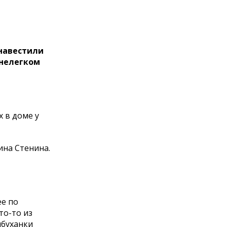
 навестили
 нелегком
 в доме у
ина Стенина.
ее по
то-то из
лбуханки