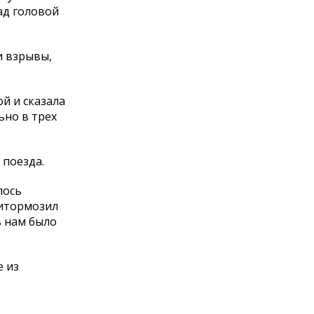
ад головой
и взрывы,
й и сказала
ьно в трех
 поезда.
лось
ритормозил
ь нам было
е из