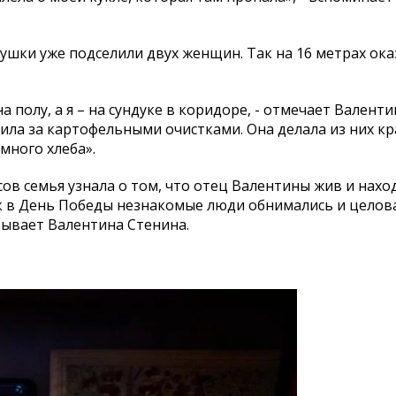
абушки уже подселили двух женщин. Так на 16 метрах ок
 полу, а я – на сундуке в коридоре, - отмечает Валенти
дила за картофельными очистками. Она делала из них кр
много хлеба».
сов семья узнала о том, что отец Валентины жив и нахо
к в День Победы незнакомые люди обнимались и целов
азывает Валентина Стенина.