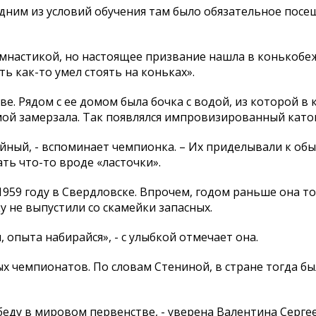
дним из условий обучения там было обязательное посе
имнастикой, но настоящее призвание нашла в конькобе
ть как-то умел стоять на коньках».
ве. Рядом с ее домом была бочка с водой, из которой в
мой замерзала. Так появлялся импровизированный като
кейный, - вспоминает чемпионка. – Их приделывали к о
ать что-то вроде «ласточки».
1959 году в Свердловске. Впрочем, годом раньше она т
у не выпустили со скамейки запасных.
, опыта набирайся», - с улыбкой отмечает она.
х чемпионатов. По словам Стениной, в стране тогда бы
еду в мировом первенстве, - уверена Валентина Сергеев