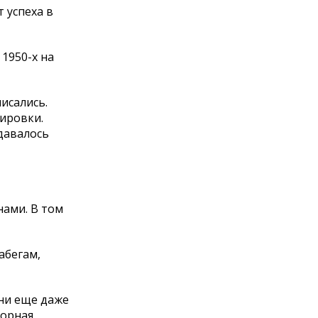
 успеха в
1950-х на
исались.
нировки.
давалось
нами. В том
абегам,
они еще даже
орная,