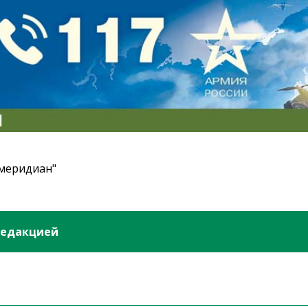
 меридиан"
редакцией