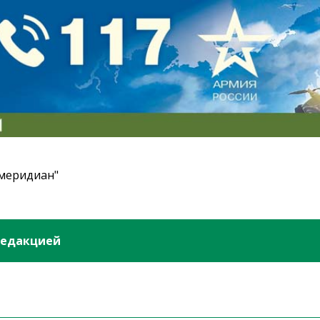
 меридиан"
редакцией