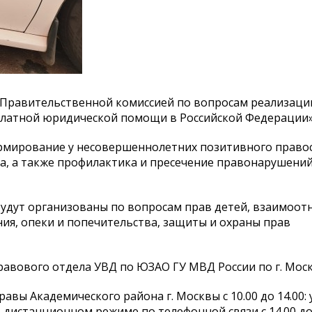
 Правительственной комиссией по вопросам реализаци
есплатной юридической помощи в Российской Федерации»
рмирование у несовершеннолетних позитивного право
а, а также профилактика и пресечение правонарушений
будут организованы по вопросам прав детей, взаимоо
ия, опеки и попечительства, защиты и охраны прав
авового отдела УВД по ЮЗАО ГУ МВД России по г. Моск
ы Академического района г. Москвы с 10.00 до 14.00: у
 в дистанционном режиме по телефонной связи с 14.00 до 1