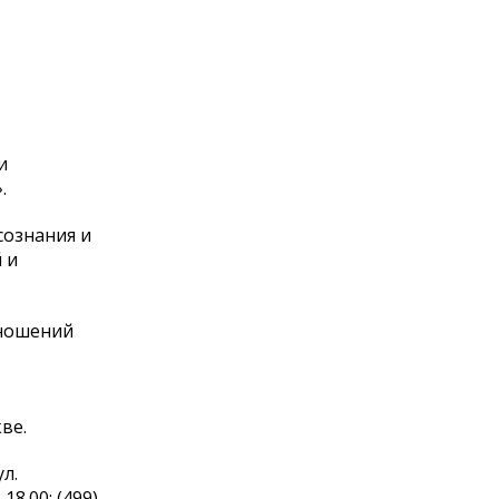
и
.
сознания и
 и
тношений
ве.
л.
8.00: (499)