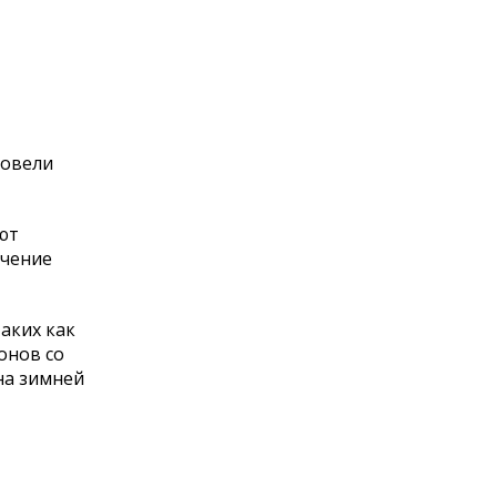
ровели
ют
учение
аких как
онов со
на зимней