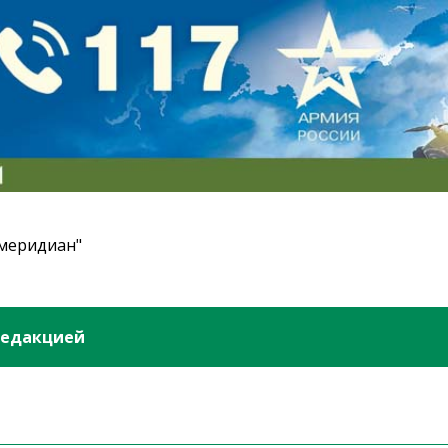
 меридиан"
редакцией