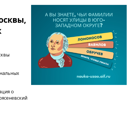
осквы,
к
сквы
ональных
ация о
оясеневский