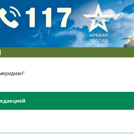
 меридиан"
редакцией