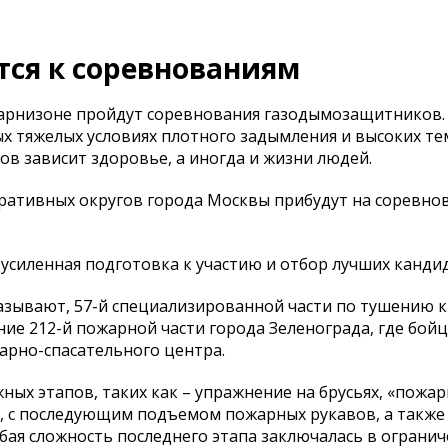
тся к соревнованиям
гарнизоне пройдут соревнования газодымозащитников.
ых тяжелых условиях плотного задымления и высоких те
в зависит здоровье, а иногда и жизни людей.
тративных округов города Москвы прибудут на соревно
силенная подготовка к участию и отбор лучших канди
называют, 57-й специализированной части по тушению 
ие 212-й пожарной части города Зеленограда, где бой
арно-спасательного центра.
ых этапов, таких как – упражнение на брусьях, «пожа
, с последующим подъемом пожарных рукавов, а также 
бая сложность последнего этапа заключалась в ограни