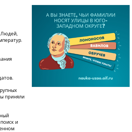
 Людей,
мператур.
вания
датов.
крупных
цы приняли
рный
поиск и
ченном