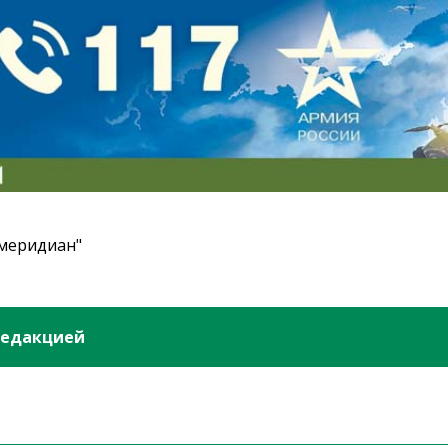
 меридиан"
редакцией