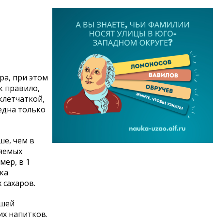
ра, при этом
к правило,
клетчаткой,
една только
е, чем в
ляемых
мер, в 1
ка
 сахаров.
ьшей
х напитков.