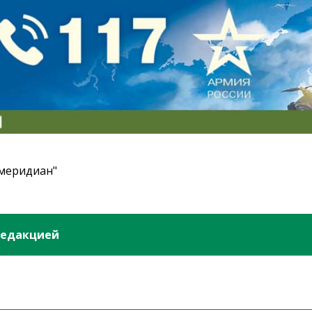
 меридиан"
редакцией