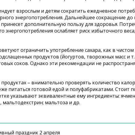
ует взрослым и детям сократить ежедневное потре
арного энергопотребления. Дальнейшее сокращение до
ь принесет дополнительную пользу для здоровья. Потр
го энергопотребления ослабляет риск избыточного веса
туют ограничить употребление сахара, как в чистом в
одслащенных продуктов (йогуртов, творожных масс и т. п
ктовых соков. Однако эти рекомендации не распростран
продуктах – внимательно проверять количество калор
еже питаться готовой едой и полуфабрикатами. Стоит п
кетке указывают эквивалентные ему ингредиенты: ячме
, мальтодекстрин; мальтоза и др.
ивный праздник 2 апреля