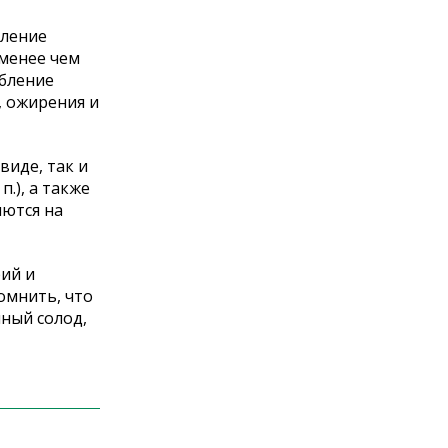
бление
 менее чем
ебление
, ожирения и
иде, так и
.), а также
яются на
ий и
омнить, что
нный солод,