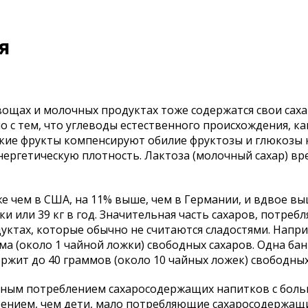
я
ах и молочных продуктах тоже содержатся свои саха
но с тем, что углеводы естественного происхождения, ка
кие фрукты компенсируют обилие фруктозы и глюкозы 
ергетическую плотность. Лактоза (молочный сахар) вр
чем в США, на 11% выше, чем в Германии, и вдвое выш
ки или 39 кг в год. Значительная часть сахаров, потреб
уктах, которые обычно не считаются сладостями. Напри
а (около 1 чайной ложки) свободных сахаров. Одна бан
ржит до 40 граммов (около 10 чайных ложек) свободных
ым потреблением сахаросодержащих напитков с бол
ением, чем дети, мало потребляющие сахаросодержащи