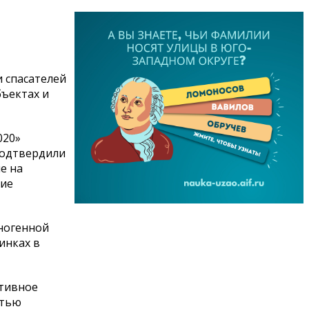
 спасателей
ъектах и
020»
 подтвердили
е на
ние
хногенной
инках в
ртивное
стью