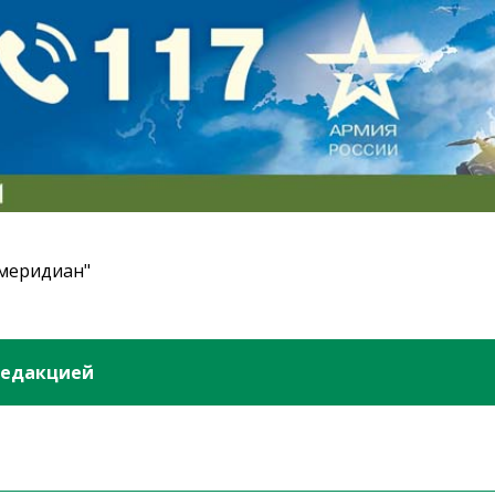
 меридиан"
редакцией