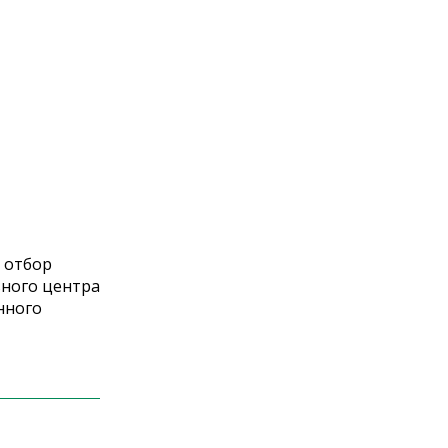
 отбор
ьного центра
нного