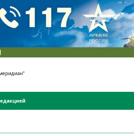
 меридиан"
редакцией