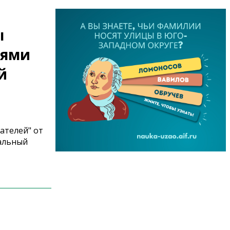
ы
иями
й
ателей" от
мальный