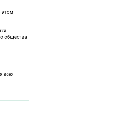
б этом
тся
го общества
я всех