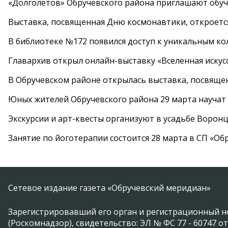
«Долголетов» Обручевского района приглашают обучи
Выставка, посвященная Дню космонавтики, откроется
В библиотеке №172 появился доступ к уникальным к
Главархив открыл онлайн-выставку «Вселенная искусс
В Обручевском районе открылась выставка, посвяще
Юных жителей Обручевского района 29 марта научат
Экскурсии и арт-квесты организуют в усадьбе Ворон
Занятие по йоготерапии состоится 28 марта в СП «Об
Сетевое издание газета «Обручевский меридиан»
Зарегистрировавший его орган и регистрационный н
(Роскомнадзор), свидетельство: ЭЛ № ФС 77 - 60747 от