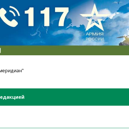
 меридиан"
редакцией