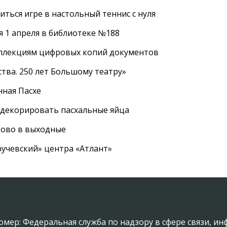
ться игре в настольный теннис с нуля
 1 апреля в библиотеке №188
оллекциям цифровых копий документов
тва. 250 лет Большому театру»
нная Пасхе
 декорировать пасхальные яйца
цово в выходные
ручевский» центра «Атлант»
омер: Федеральная служба по надзору в сфере связи, 