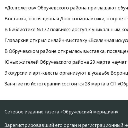
«Долголетов» Обручевского района приглашают обучи
Выставка, посвященная Дню космонавтики, откроется
В библиотеке №172 появился доступ к уникальным к
Главархив открыл онлайн-выставку «Вселенная искусс
В Обручевском районе открылась выставка, посвяще
Юных жителей Обручевского района 29 марта научат
Экскурсии и арт-квесты организуют в усадьбе Ворон
Занятие по йоготерапии состоится 28 марта в СП «Об
Сетевое издание газета «Обручевский меридиан»
Зарегистрировавший его орган и регистрационный н