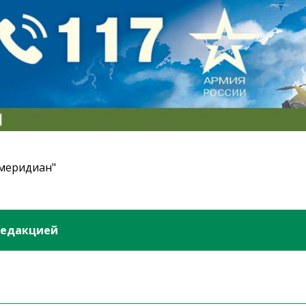
 меридиан"
редакцией