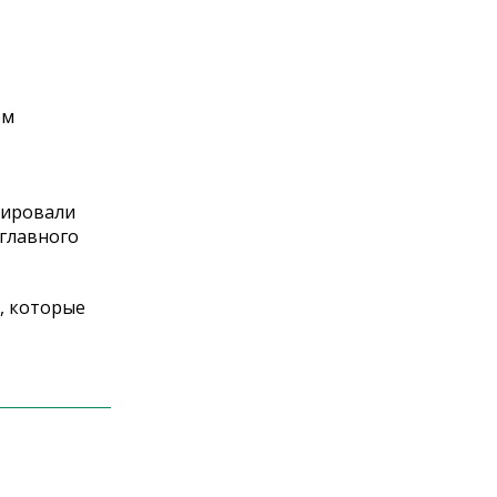
ем
рировали
 главного
, которые