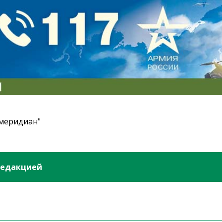
 меридиан"
редакцией