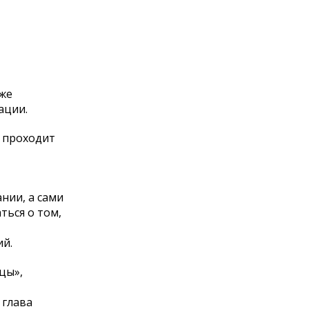
кже
ации.
я проходит
нии, а сами
ться о том,
й.
цы»,
 глава