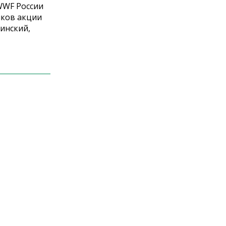
WWF России
иков акции
инский,