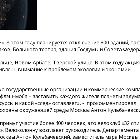
и». В этом году планируется отключение 800 зданий, та
иков, Большого театра, здания Госдумы и Совета Федер
льце, Новом Арбате, Тверской улице. В этом году акци
ривлечь внимание к проблемам экологии и экономии
ко государственные организации и коммерческие компа
флэш-моба – заставить каждого жителя планеты задума
урсы и какой «след» оставляет», - прокомментировал
охраны окружающей среды Москвы Антон Кульбачевски
примут участие более 400 человек, это велоклуб «32 спи
и». Велоколонну возглавят руководитель Департамента
квы Антон Кульбачевский, заместитель мэра Москвы,