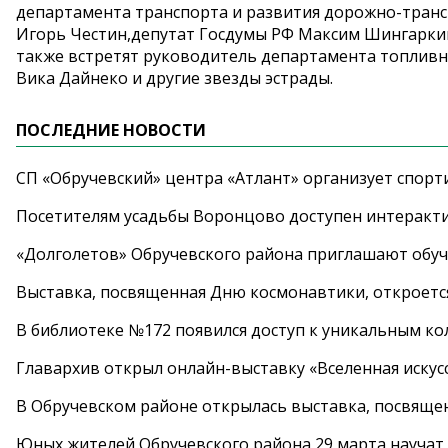
департамента транспорта и развития дорожно-тран
Игорь Честин,депутат Госдумы РФ Максим Шингарки
также встретят руководитель департамента топливн
Вика Дайнеко и другие звезды эстрады.
ПОСЛЕДНИЕ НОВОСТИ
СП «Обручевский» центра «Атлант» организует спорт
Посетителям усадьбы Воронцово доступен интеракт
«Долголетов» Обручевского района приглашают обучи
Выставка, посвященная Дню космонавтики, откроется
В библиотеке №172 появился доступ к уникальным к
Главархив открыл онлайн-выставку «Вселенная искусс
В Обручевском районе открылась выставка, посвяще
Юных жителей Обручевского района 29 марта научат