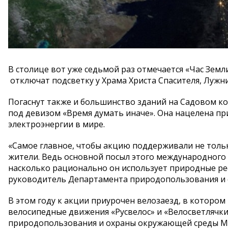
В столице вот уже седьмой раз отмечается «Час Земл
отключат подсветку у Храма Христа Спасителя, Лужн
Погаснут также и большинство зданий на Садовом ко
под девизом «Время думать иначе». Она нацелена п
электроэнергии в мире.
«Самое главное, чтобы акцию поддерживали не толь
жители. Ведь основной посыл этого международного 
насколько рационально он использует природные рес
руководитель Департамента природопользования и 
В этом году к акции приурочен велозаезд, в котором 
велосипедные движения «Русвелос» и «Велосветлячк
природопользования и охраны окружающей среды Мос