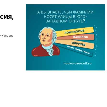
сия,
 / управа