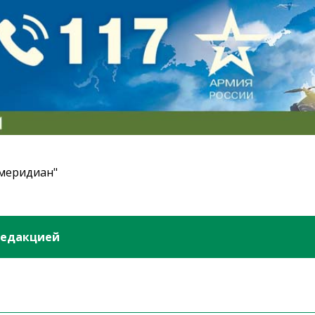
 меридиан"
редакцией