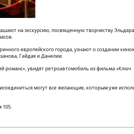
лашают на экскурсию, посвященную творчеству Эльдара
асов.
аринного европейского города, узнают о создании кинок
анова, Гайдая и Данелии.
ий романс», увидят ретроавтомобиль из фильма «Ключ
соединиться могут все желающие, которым уже испол
 105.