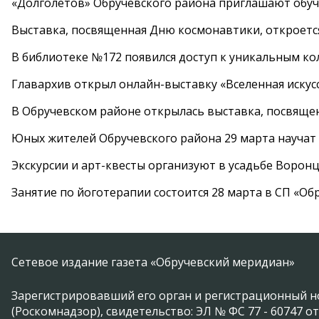
«Долголетов» Обручевского района приглашают обучи
Выставка, посвященная Дню космонавтики, откроется
В библиотеке №172 появился доступ к уникальным к
Главархив открыл онлайн-выставку «Вселенная искусс
В Обручевском районе открылась выставка, посвяще
Юных жителей Обручевского района 29 марта научат
Экскурсии и арт-квесты организуют в усадьбе Ворон
Занятие по йоготерапии состоится 28 марта в СП «Об
Сетевое издание газета «Обручевский меридиан»
Зарегистрировавший его орган и регистрационный н
(Роскомнадзор), свидетельство: ЭЛ № ФС 77 - 60747 от