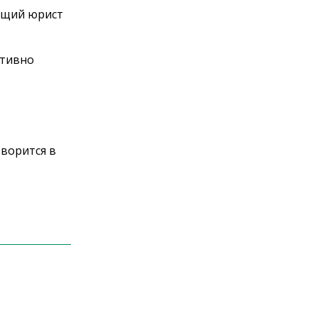
ующий юрист
ктивно
оворится в