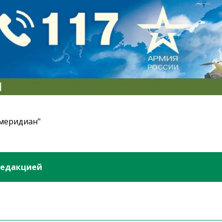
 меридиан"
редакцией