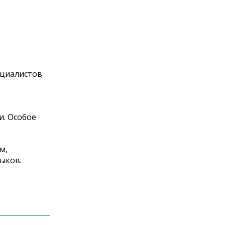
ециалистов
и. Особое
м,
ыков.