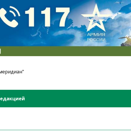
 меридиан"
редакцией