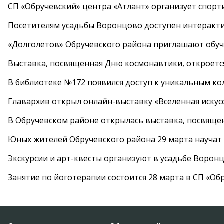
СП «Обручевский» центра «Атлант» организует спорт
Посетителям усадьбы Воронцово доступен интеракт
«Долголетов» Обручевского района приглашают обучи
Выставка, посвященная Дню космонавтики, откроется
В библиотеке №172 появился доступ к уникальным к
Главархив открыл онлайн-выставку «Вселенная искусс
В Обручевском районе открылась выставка, посвяще
Юных жителей Обручевского района 29 марта научат
Экскурсии и арт-квесты организуют в усадьбе Ворон
Занятие по йоготерапии состоится 28 марта в СП «Об