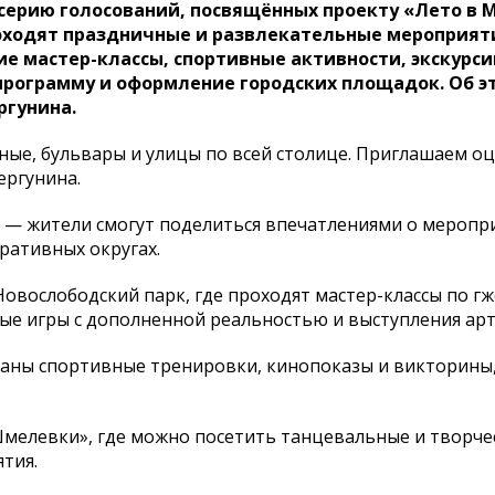
ерию голосований, посвящённых проекту «Лето в Мо
роходят праздничные и развлекательные мероприят
е мастер-классы, спортивные активности, экскурси
программу и оформление городских площадок. Об э
ргунина.
жные, бульвары и улицы по всей столице. Приглашаем о
ергунина.
м — жители смогут поделиться впечатлениями о меропр
ативных округах.
Новослободский парк, где проходят мастер-классы по г
ые игры с дополненной реальностью и выступления арт
ованы спортивные тренировки, кинопоказы и викторины
мелевки», где можно посетить танцевальные и творче
тия.