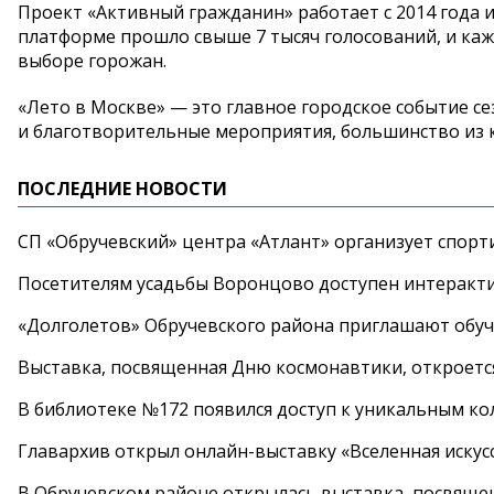
Проект «Активный гражданин» работает с 2014 года и
платформе прошло свыше 7 тысяч голосований, и каж
выборе горожан.
«Лето в Москве» — это главное городское событие с
и благотворительные мероприятия, большинство из 
ПОСЛЕДНИЕ НОВОСТИ
СП «Обручевский» центра «Атлант» организует спорт
Посетителям усадьбы Воронцово доступен интеракт
«Долголетов» Обручевского района приглашают обучи
Выставка, посвященная Дню космонавтики, откроется
В библиотеке №172 появился доступ к уникальным к
Главархив открыл онлайн-выставку «Вселенная искусс
В Обручевском районе открылась выставка, посвяще