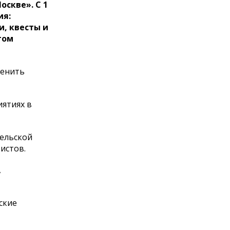
скве». С 1
ия:
и, квесты и
том
ценить
иятиях в
жельской
истов.
,
ские