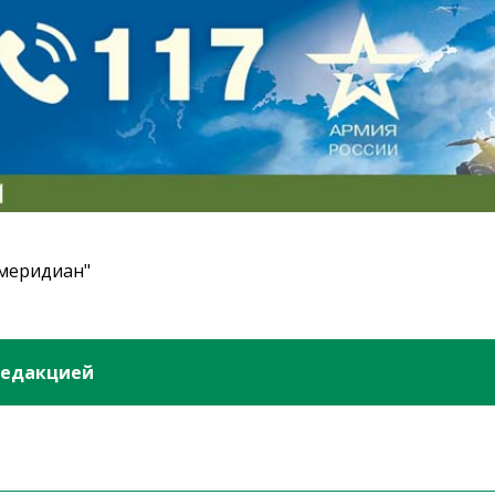
 меридиан"
редакцией