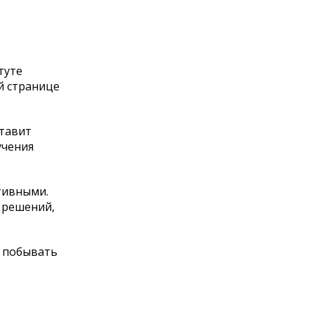
туте
й странице
тавит
учения
тивными.
 решений,
ь побывать