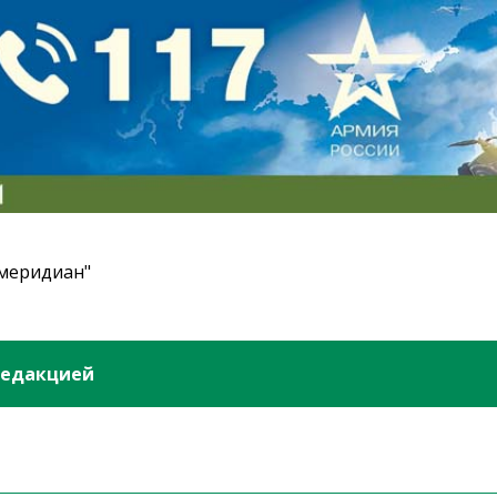
 меридиан"
редакцией