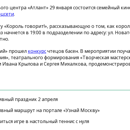
ого центра «Атлант» 29 января состоится семейный кин
оцсети
.
у «Король говорит!», рассказывающую о том, как коро
начнется в 19:00 в подразделении по адресу: ул. Новатор
тно.
кий» прошел
конкурс
чтецов басен. В мероприятии поуч
я», театрального формирования «Творческая мастерск
ни Ивана Крылова и Сергея Михалкова, продемонстриро
ивный праздник 2 апреля
ивный маршрут на портале «Узнай Москву»
ться игре в настольный теннис с нуля