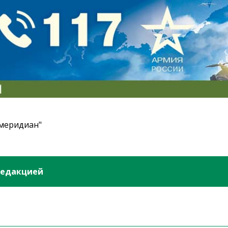
 меридиан"
редакцией