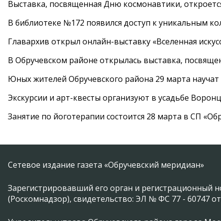
Выставка, посвященная Дню космонавтики, откроется
В библиотеке №172 появился доступ к уникальным к
Главархив открыл онлайн-выставку «Вселенная искусс
В Обручевском районе открылась выставка, посвяще
Юных жителей Обручевского района 29 марта научат
Экскурсии и арт-квесты организуют в усадьбе Ворон
Занятие по йоготерапии состоится 28 марта в СП «Об
Сетевое издание газета «Обручевский меридиан»
Зарегистрировавший его орган и регистрационный н
(Роскомнадзор), свидетельство: ЭЛ № ФС 77 - 60747 от