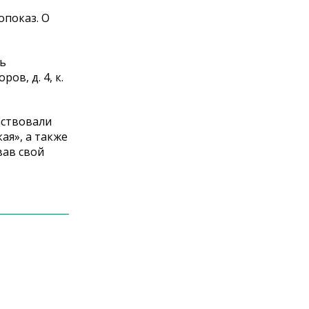
опоказ. О
ль
ов, д. 4, к.
аствовали
ая», а также
вав свой