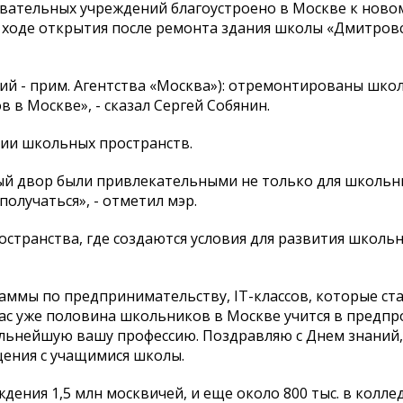
вательных учреждений благоустроено в Москве к ново
в ходе открытия после ремонта здания школы «Дмитров
ий - прим. Агентства «Москва»): отремонтированы шко
 в Москве», - сказал Сергей Собянин.
ии школьных пространств.
ый двор были привлекательными не только для школьни
получаться», - отметил мэр.
странства, где создаются условия для развития школь
аммы по предпринимательству, IT-классов, которые ста
час уже половина школьников в Москве учится в предп
альнейшую вашу профессию. Поздравляю с Днем знаний, 
бщения с учащимися школы.
ения 1,5 млн москвичей, и еще около 800 тыс. в колле