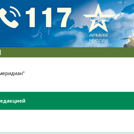
 меридиан"
редакцией