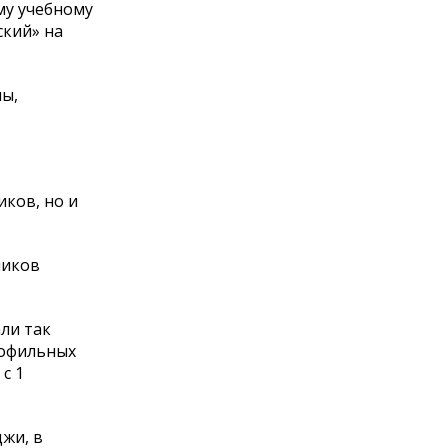
му учебному
ский» на
лы,
ков, но и
ников
ли так
рофильных
с 1
джи, в