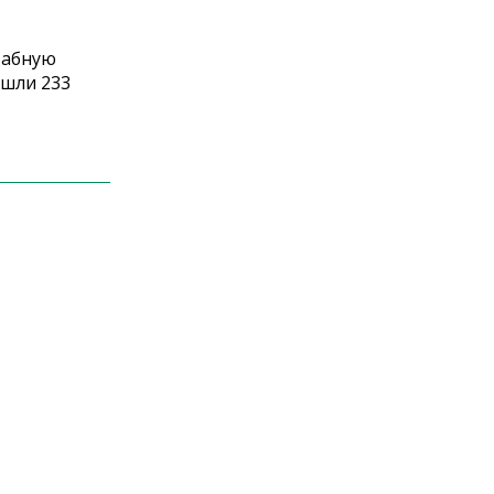
табную
ошли 233