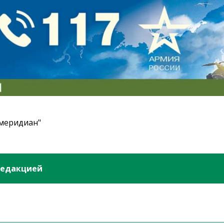
 меридиан"
редакцией