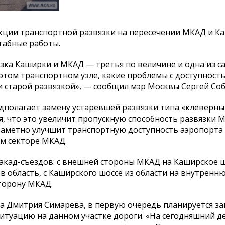
кции транспортной развязки на пересечении МКАД и К
табные работы.
язка Каширки и МКАД — третья по величине и одна из с
 этом транспортном узле, какие проблемы с доступност
 старой развязкой», — сообщил мэр Москвы Сергей Соб
едполагает замену устаревшей развязки типа «клеверны
, что это увеличит пропускную способность развязки 
заметно улучшит транспортную доступность аэропорта
м секторе МКАД.
акад-съездов: с внешней стороны МКАД на Каширское ш
в область, с Каширского шоссе из области на внутренн
торону МКАД.
а Дмитрия Симарева, в первую очередь планируется за
ситуацию на данном участке дороги. «На сегодняшний д