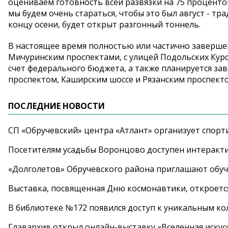
оцениваем готовность всей развязки на 75 процентов
мы будем очень стараться, чтобы это был август - тр
концу осени, будет открыт разгонный тоннель.
В настоящее время полностью или частично завершен
Мичуринским проспектами, с улицей Подольских Курс
счет федерального бюджета, а также планируется за
проспектом, Каширским шоссе и Рязанским проспекто
ПОСЛЕДНИЕ НОВОСТИ
СП «Обручевский» центра «Атлант» организует спорт
Посетителям усадьбы Воронцово доступен интеракт
«Долголетов» Обручевского района приглашают обучи
Выставка, посвященная Дню космонавтики, откроется
В библиотеке №172 появился доступ к уникальным к
Главархив открыл онлайн-выставку «Вселенная искусс