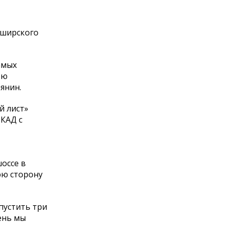
аширского
амых
ью
янин.
й лист»
МКАД с
оссе в
юю сторону
пустить три
ень мы