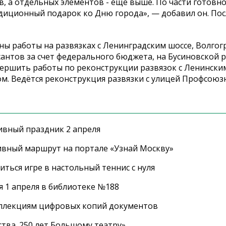
, а отдельных элементов - ещё выше. По части готовнос
адиционный подарок ко Дню города», — добавил он. Посл
ы работы на развязках с Ленинградским шоссе, Волгог
антов за счет федерального бюджета, на Бусиновской р
вершить работы по реконструкции развязок с Ленински
м. Ведётся реконструкция развязки с улицей Профсоюз
ивный праздник 2 апреля
ивный маршрут на портале «Узнай Москву»
ться игре в настольный теннис с нуля
 1 апреля в библиотеке №188
оллекциям цифровых копий документов
тва. 250 лет Большому театру»