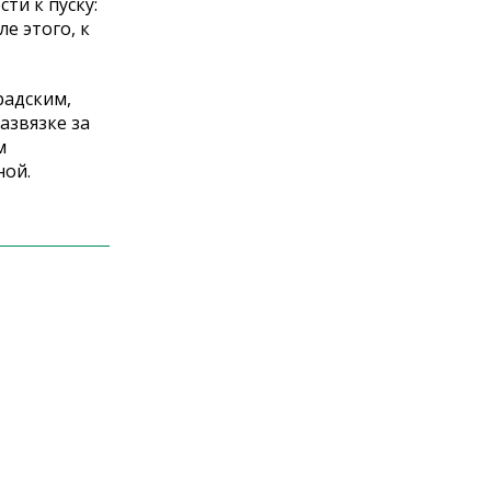
ти к пуску:
е этого, к
радским,
азвязке за
м
ной.