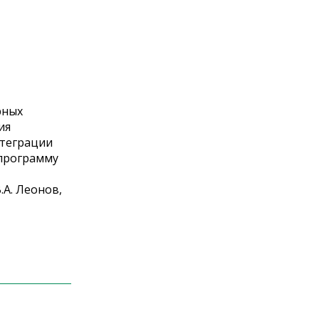
рных
ия
нтеграции
 программу
.А. Леонов,