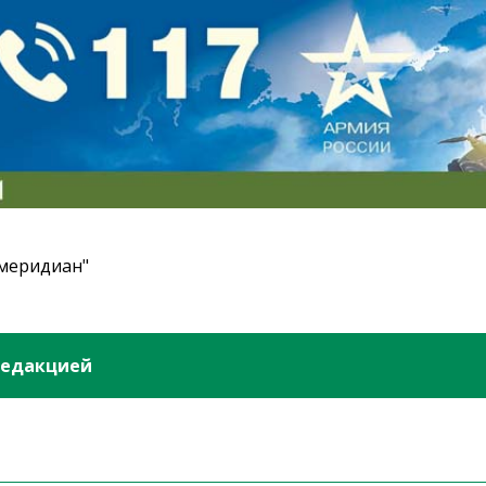
 меридиан"
редакцией