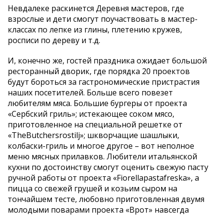
Невдалеке раскинется Деревня мастеров, где
взрослые и дети смогут поучаствовать в мастер-
классах по лепке из глины, плетению кружев,
росписи по дереву и т.д.
И, конечно же, гостей праздника ожидает большой
ресторанный дворик, где порядка 20 проектов
будут бороться за гастрономические пристрастия
наших посетителей. Больше всего повезет
любителям мяса. Большие бургеры от проекта
«Сербский гриль»; истекающее соком мясо,
приготовленное на специальной решетке от
«TheButchersrostilj»; шкворчащие шашлыки,
колбаски-гриль и многое другое – вот неполное
меню мясных прилавков. Любители итальянской
кухни по достоинству смогут оценить свежую пасту
ручной работы от проекта «Fiorellapastafreska», а
пицца со свежей грушей и козьим сыром на
тончайшем тесте, любовно приготовленная двумя
молодыми поварами проекта «Врот» навсегда