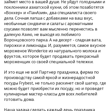
займет место в вашей душе. Не уйдут голодными и
поклонники азиатской кухни, об этом позаботятся
«Воккер» и «ПанАзия», два специалиста своего
дела. Сочная лапша с добавками на ваш вкус,
необычные сэндвичи и салаты с ароматными
соусами позволят вам мысленно перенестись в
далекую Азию, не выходя из любимого
Воронцовского парка. А на десерт - сладкая вата,
пирожки и лимонады. И, разумеется, самое вкусное
мороженое Wonderice из натурального молока и
фруктов, которое будет продавать прекрасный
мороженщик со своей специальной тележки.
И это еще не всё! Партнер праздника, фирма по
производству самой яркой и жизнерадостной
посуды Frybest, не только раскинет свой шатер, где
можно будет приобрести их посуду, но и проведет
кулинарные мастер-классы для всех любителей
готовить дома.
Наша задача сделать каждый день праздника