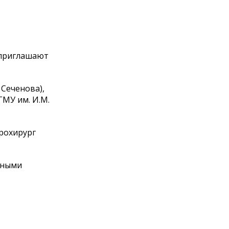
з приглашают
 Сеченова),
МУ им. И.М.
йрохирург
рными