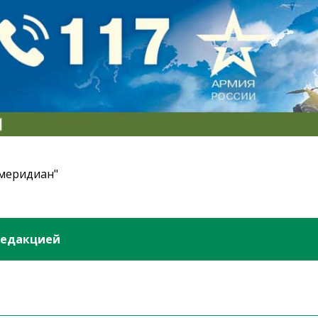
 меридиан"
редакцией