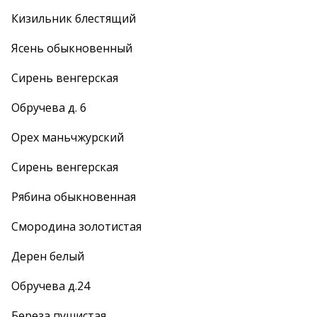
Кизильник блестящий
Ясень обыкновенный
Сирень венгерская
Обручева д. 6
Орех маньчжурский
Сирень венгерская
Рябина обыкновенная
Смородина золотистая
Дерен белый
Обручева д.24
Береза пушистая