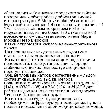
«Специалисты Комплекса городского хозяйства
приступили к обустройству объектов зимней
инфраструктуры. В Москве в общей сложности
будут работать около 1,4 тыс. катков, в том числе 1
176 – с естественным покрытием и 215 – с
искусственным, из них более 150 открытых и 63
всесезонных», – рассказал заместитель Мэра
Москвы Петр Бирюков.
Катки откроются в каждом административном
округе.
На площадках с искусственным льдом уже
выполняется намораживание покрытия.
На катках с естественным льдом подготовили
поверхности, после установления в городе
стабильных низких температур специалисты
приступят к заливке.
Общая площадь катков с естественным льдом
составит свыше 865 тыс. кв. метров.
Больше всего их откроется в #ЮАО (182), #СВАО
(141), #ЮЗАО (138) и #ВАО (124), в #ЦАО будут
работать два катка на естественных водоемах –
Чистых и Патриарших прудах.
На всех катках будет функционировать
необходимая инфраструктура: освещение, пункты
проката и оказания первой медицинской помощи,