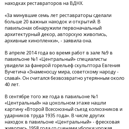
находках реставраторов на ВДНХ.
«За минувшие семь лет реставраторы сделали
больше 20 важных находок и открытий. В
павильонах обнаружили первоначальный
архитектурный декор, авторскую живопись,
архивные кинопленки», - заявила она.
В апреле 2014 года во время работ в зале №9 в
павильоне №1 «Центральный» специалисты
увидели за фанерой горельеф скульптора Евгения
Вучетича «Знаменосцу мира, советскому народу -
слава!». Он считался безвозвратно утерянным около
40 лет.
В сентябре того же года в павильоне №1
«Центральный» на цокольном этаже нашли
картину «Второй Всесоюзный съезд колхозников и
ударников труда 1935 года». В числе других
находок в павильоне «Центральный» - фресковая
живопись 1958 года со сценами уборки урожая.