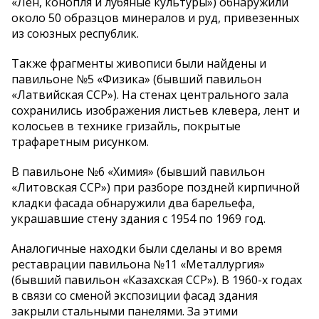
«Лен, конопля и лубяные культуры») обнаружили
около 50 образцов минералов и руд, привезенных
из союзных республик.
Также фрагменты живописи были найдены и
павильоне №5 «Физика» (бывший павильон
«Латвийская ССР»). На стенах центрального зала
сохранились изображения листьев клевера, лент и
колосьев в технике гризайль, покрытые
трафаретным рисунком.
В павильоне №6 «Химия» (бывший павильон
«Литовская ССР») при разборе поздней кирпичной
кладки фасада обнаружили два барельефа,
украшавшие стену здания с 1954 по 1969 год.
Аналогичные находки были сделаны и во время
реставрации павильона №11 «Металлургия»
(бывший павильон «Казахская ССР»). В 1960-х годах
в связи со сменой экспозиции фасад здания
закрыли стальными панелями. За этими