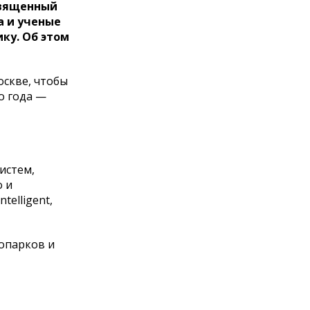
священный
а и ученые
ку. Об этом
оскве, чтобы
о года —
истем,
о и
telligent,
опарков и