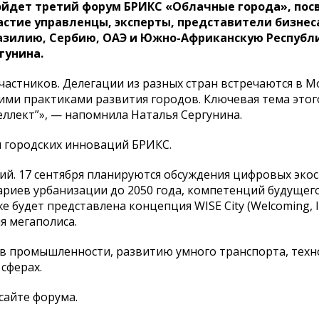
пройдет третий форум БРИКС «Облачные города», по
астие управленцы, эксперты, представители бизнес
разилию, Сербию, ОАЭ и Южно-Африканскую Республи
гунина.
стников. Делегации из разных стран встречаются в М
ими практиками развития городов. Ключевая тема этог
ллект”», — напомнила Наталья Сергунина.
 городских инноваций БРИКС.
й. 17 сентября планируются обсуждения цифровых экос
ариев урбанизации до 2050 года, компетенций будущег
 будет представлена концепция WISE City (Welcoming, In
ия мегаполиса.
 в промышленности, развитию умного транспорта, техн
сферах.
сайте форума.