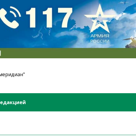
 меридиан"
редакцией