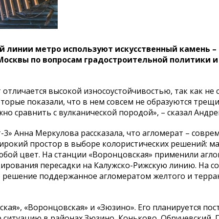
й линии метро используют искусственный камень –
 Москвы по вопросам градостроительной политики и
т отличается высокой износоустойчивостью, так как не
торые показали, что в нем совсем не образуются трещ
но сравнить с вулканической породой», – сказал Андре
3» Анна Меркулова рассказала, что агломерат – совре
ирокий простор в выборе колористических решений: м
любой цвет. На станции «Воронцовская» применили агл
ирования пересадки на Калужско-Рижскую линию. На с
е решение поддержанное агломератом желтого и терра
кая», «Воронцовская» и «Зюзино». Его планируется пос
ю ситуацию в районах Зюзино, Коньково, Обручевский, 