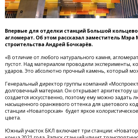
Впервые для отделки станций Большой кольцево
агломерат. Об этом рассказал заместитель Мэра
строительства Андрей Бочкарёв.
«В отличие от любого натурального камня, агломера
пустот. Над материалом проводили эксперименты, ко
ударов. Это абсолютно прочный камень, который мож
Генеральный директор группы компаний «Моспроект-
долговечный материал. Он открывает архитектору ш
создается искусственно, поэтому ему можно задать 
насыщенного оранжевого оттенка для цветового код
станции «Новаторская» будет яркое колористическо
цвета.
Южный участок БКЛ включает три станции: «Новаторс
конца 2021 года. Запуск станций улучит транспортну