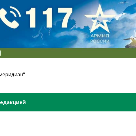
 меридиан"
редакцией