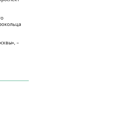
то
трокольца
сквы», –