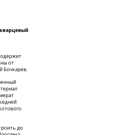
 кварцевый
 содержит
ины от
й Бочкарёв.
менный
атериал
омерат
оседней
котового
троить до
Проспект