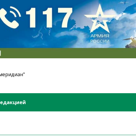
 меридиан"
редакцией