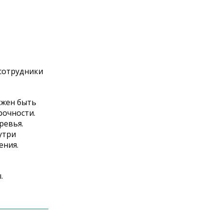
 сотрудники
лжен быть
рочности.
ревья.
утри
ения.
.