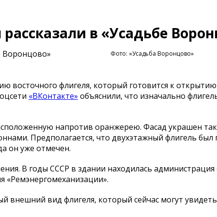
 рассказали в «Усадьбе Воро
Фото: «Усадьба Воронцово»
ию восточного флигеля, который готовится к открытию
соцсети
«ВКонтакте»
объяснили, что изначально флигел
расположенную напротив оранжерею. Фасад украшен та
ннами. Предполагается, что двухэтажный флигель был 
да он уже отмечен.
ения. В годы СССР в здании находилась администрация
я «Ремэнергомеханизации».
й внешний вид флигеля, который сейчас могут увидеть