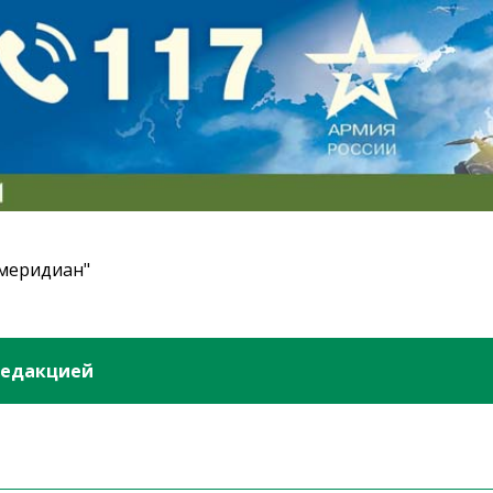
 меридиан"
редакцией