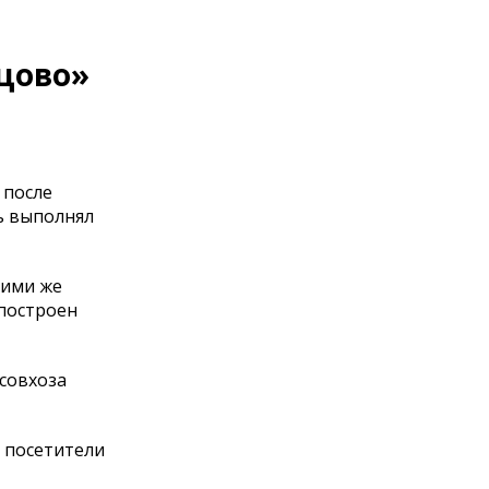
нцово»
 после
ь выполнял
кими же
построен
 совхоза
 посетители