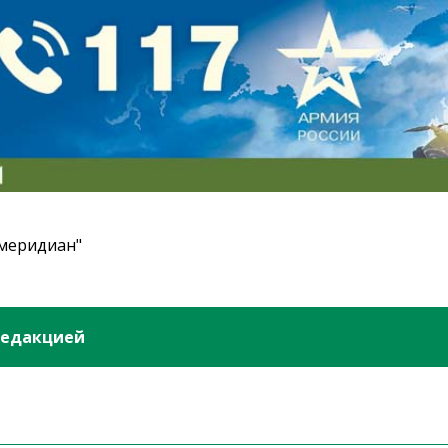
 меридиан"
редакцией