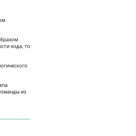
ом
образом
сти хода, то
логического
апа.
команды из