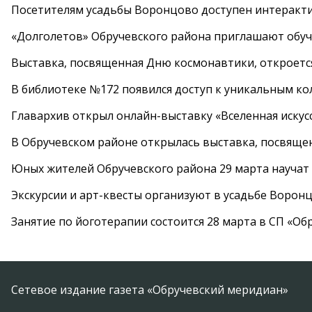
Посетителям усадьбы Воронцово доступен интеракт
«Долголетов» Обручевского района приглашают обучи
Выставка, посвященная Дню космонавтики, откроется
В библиотеке №172 появился доступ к уникальным к
Главархив открыл онлайн-выставку «Вселенная искусс
В Обручевском районе открылась выставка, посвяще
Юных жителей Обручевского района 29 марта научат
Экскурсии и арт-квесты организуют в усадьбе Ворон
Занятие по йоготерапии состоится 28 марта в СП «Об
Сетевое издание газета «Обручевский меридиан»