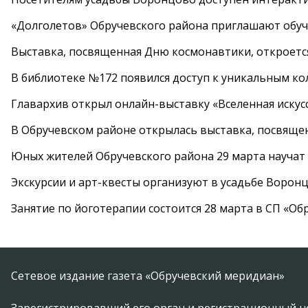
«Долголетов» Обручевского района приглашают обучи
Выставка, посвященная Дню космонавтики, откроется
В библиотеке №172 появился доступ к уникальным к
Главархив открыл онлайн-выставку «Вселенная искусс
В Обручевском районе открылась выставка, посвяще
Юных жителей Обручевского района 29 марта научат
Экскурсии и арт-квесты организуют в усадьбе Ворон
Занятие по йоготерапии состоится 28 марта в СП «Об
Сетевое издание газета «Обручевский меридиан»