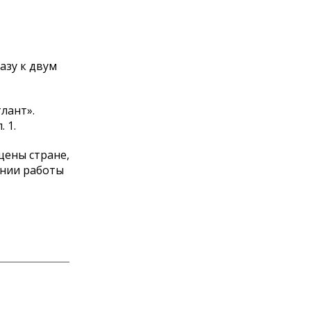
азу к двум
лант».
 1.
щены стране,
ении работы