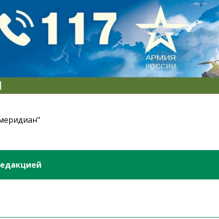
 меридиан"
редакцией