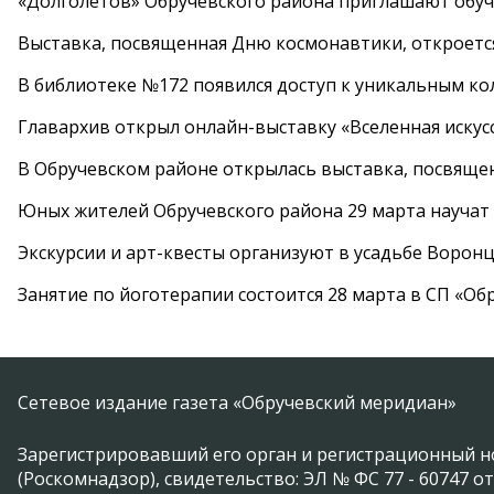
«Долголетов» Обручевского района приглашают обучи
Выставка, посвященная Дню космонавтики, откроется
В библиотеке №172 появился доступ к уникальным к
Главархив открыл онлайн-выставку «Вселенная искусс
В Обручевском районе открылась выставка, посвяще
Юных жителей Обручевского района 29 марта научат
Экскурсии и арт-квесты организуют в усадьбе Ворон
Занятие по йоготерапии состоится 28 марта в СП «Об
Сетевое издание газета «Обручевский меридиан»
Зарегистрировавший его орган и регистрационный н
(Роскомнадзор), свидетельство: ЭЛ № ФС 77 - 60747 от