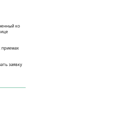
ченный ко
нице
х приемах
ать заявку