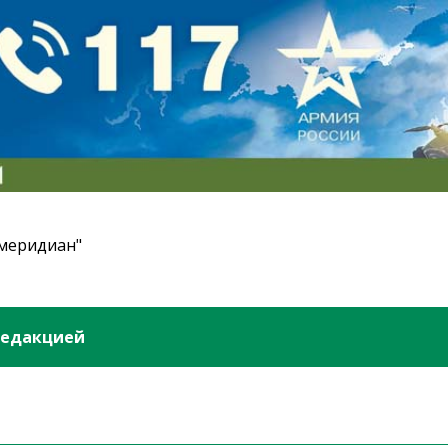
 меридиан"
редакцией