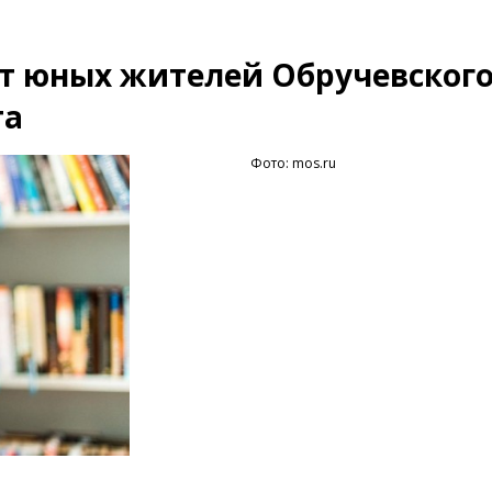
т юных жителей Обручевског
та
Фото: mos.ru