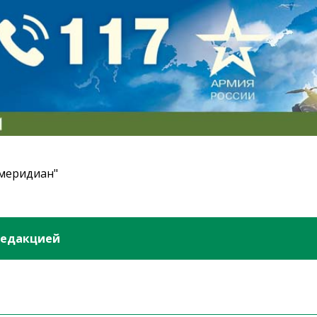
 меридиан"
редакцией