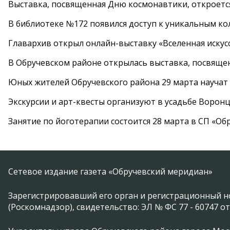
Выставка, посвященная Дню космонавтики, откроется
В библиотеке №172 появился доступ к уникальным к
Главархив открыл онлайн-выставку «Вселенная искусс
В Обручевском районе открылась выставка, посвяще
Юных жителей Обручевского района 29 марта научат
Экскурсии и арт-квесты организуют в усадьбе Ворон
Занятие по йоготерапии состоится 28 марта в СП «Об
Сетевое издание газета «Обручевский меридиан»
Зарегистрировавший его орган и регистрационный н
(Роскомнадзор), свидетельство: ЭЛ № ФС 77 - 60747 от