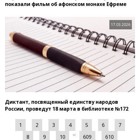
показали фильм об афонском монахе Ефреме
17.03.2026
Диктант, посвященный единству народов
России, проведут 18 марта в библиотеке №172
1
2
3
4
5
6
7
...
8
9
10
609
610