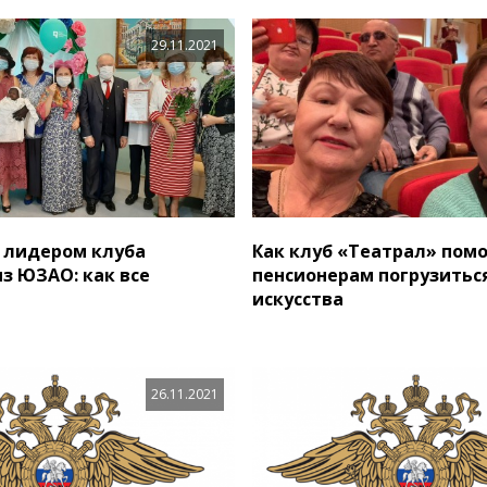
29.11.2021
 лидером клуба
Как клуб «Театрал» пом
из ЮЗАО: как все
пенсионерам погрузитьс
ь
искусства
26.11.2021