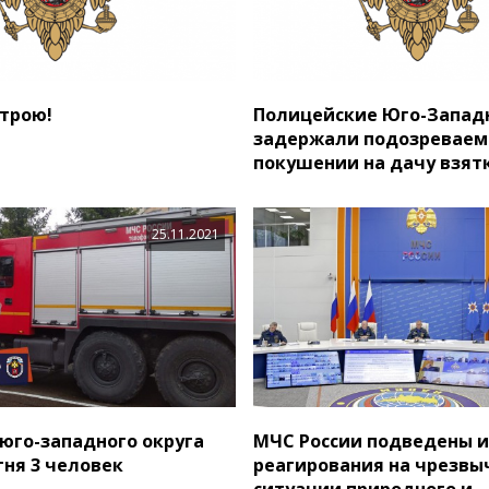
строю!
Полицейские Юго-Западн
задержали подозреваем
покушении на дачу взят
25.11.2021
юго-западного округа
МЧС России подведены и
гня 3 человек
реагирования на чрезв
ситуации природного и