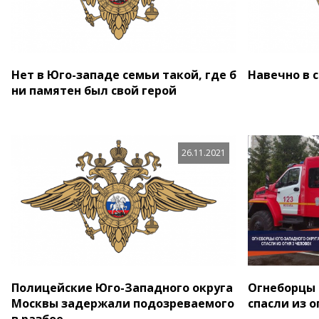
Нет в Юго-западе семьи такой, где б
Навечно в 
ни памятен был свой герой
26.11.2021
Полицейские Юго-Западного округа
Огнеборцы 
Москвы задержали подозреваемого
спасли из о
в разбое