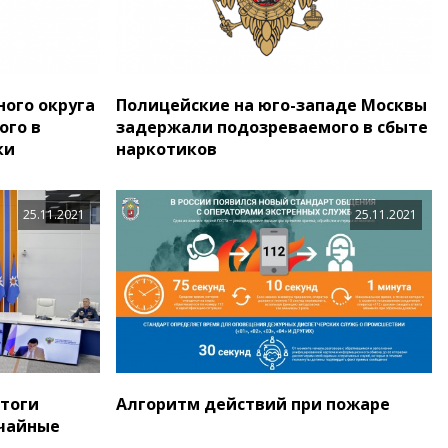
ого округа
Полицейские на юго-западе Москвы
ого в
задержали подозреваемого в сбыте
ки
наркотиков
25.11.2021
25.11.2021
тоги
Алгоритм действий при пожаре
ычайные