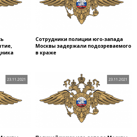
сь
Сотрудники полиции юго-запада
ятие,
Москвы задержали подозреваемого
дника
в краже
23.11.2021
23.11.2021