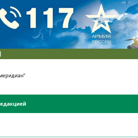
 меридиан"
редакцией