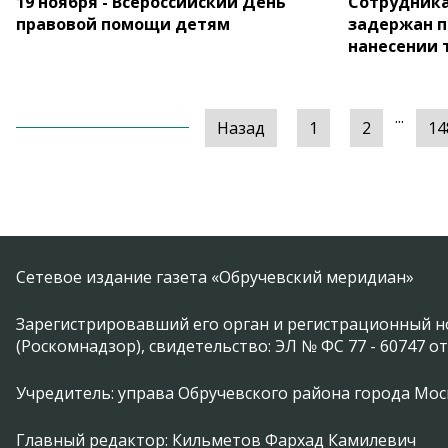
19 ноября - Всероссийский День
Сотрудник
правовой помощи детям
задержан 
нанесении 
...
Назад
1
2
14
Сетевое издание газета «Обручевский меридиан»
Зарегистрировавший его орган и регистрационный н
(Роскомнадзор), свидетельство: ЭЛ № ФС 77 - 60747 от
Учредитель: управа Обручевского района города Москвы 
Главный редактор: Кильметов Фархад Камилевич