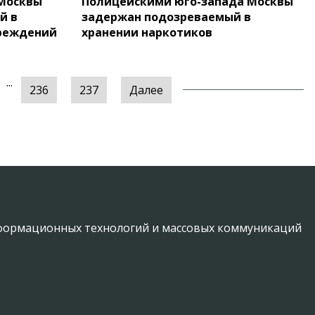
Москвы
Полицейскими юго-запада Москвы
й в
задержан подозреваемый в
вреждений
хранении наркотиков
...
236
237
Далее
информационных технологий и массовых коммуникаций