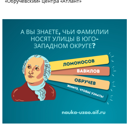
«Обручевский» центра «Атлант»